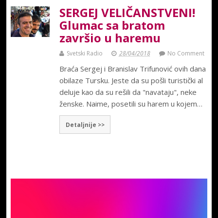
SERGEJ VELIČANSTVENI!
Glumac sa bratom
završio u haremu
Svetski Radio
28/04/2018
No Comment
Braća Sergej i Branislav Trifunović ovih dana
obilaze Tursku. Jeste da su pošli turistički al
deluje kao da su rešili da "navataju", neke
ženske. Naime, posetili su harem u kojem…
Detaljnije >>