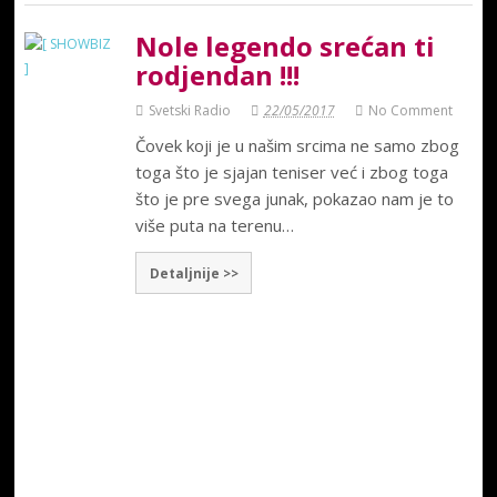
Nole legendo srećan ti
rodjendan !!!
Svetski Radio
22/05/2017
No Comment
Čovek koji je u našim srcima ne samo zbog
toga što je sjajan teniser već i zbog toga
što je pre svega junak, pokazao nam je to
više puta na terenu…
Detaljnije >>