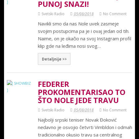
PUNOJ SNAZI!
Svetski Radio
05/08/2018
No Comment
Navikli smo da nas Nole uvek zasmeje
svojim postupcima pa je i ovaj jedan od tih.
Naime, on je okačio na svoj Instagram profil
klip gde na leđima nosi svog…
Detaljnije >>
FEDERER
PROKOMENTARISAO TO
ŠTO NOLE JEDE TRAVU
Svetski Radio
05/08/2018
No Comment
Najbolji srpski teniser Novak Đoković
nedavno je osvojio četvrti Vimbldon i odmah
tradicionalno okusio travu sa centralnog