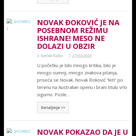
NOVAK ĐOKOVIĆ JE NA
POSEBNOM REŽIMU
ISHRANE! MESO NE
DOLAZI U OBZIR
Svetski Radio
27/03/2020
U početku je bilo mnogo kritika, bilo je
mnogo sumnji, mnogo znakova pitanja,
priseća se Novak. Novak Đoković “leti” po
terenu na Australian openu i brani titulu vrlo
sigurno. Posle…
Detaljnije >>
NOVAK POKAZAO DA JE U