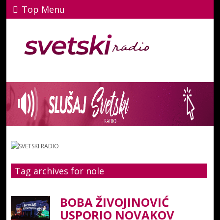
Top Menu
Tag archives for nole
BOBA ŽIVOJINOVIĆ
USPORIO NOVAKOV