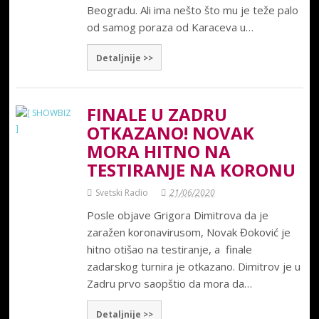
Beogradu. Ali ima nešto što mu je teže palo
od samog poraza od Karaceva u…
Detaljnije >>
FINALE U ZADRU
OTKAZANO! NOVAK
MORA HITNO NA
TESTIRANJE NA KORONU
Svetski Radio
21/06/2020
Posle objave Grigora Dimitrova da je
zaražen koronavirusom, Novak Đoković je
hitno otišao na testiranje, a finale
zadarskog turnira je otkazano. Dimitrov je u
Zadru prvo saopštio da mora da…
Detaljnije >>