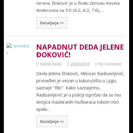
terena. Đoković je u finalu zbrisao Kevina
Andersona sa 3:0 (6:2, 6:2, 7:6),…
Detaljnije >>
NAPADNUT DEDA JELENE
ĐOKOVIĆ!
Svetski Radio
26/07/2018
No Comment
Deda Jelene Đoković, Milosav Radisavljević,
pronađen je vezan u kukuruzištu u Ljigu,
saznaje "Blic". Kako saznajemo,
Radisavljević je u policiji ispričao da su mu
dvojica maskiranih muškaraca tokom noći
upala…
Detaljnije >>