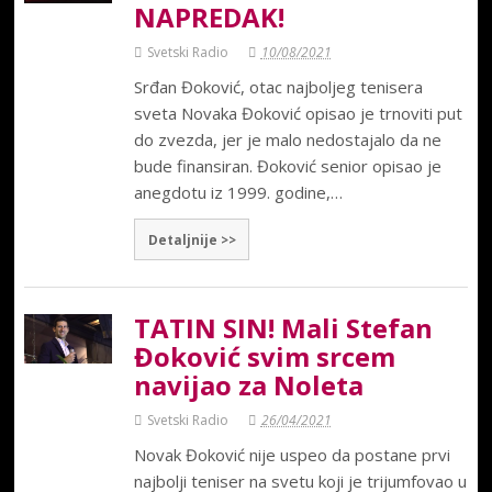
NAPREDAK!
Svetski Radio
10/08/2021
Srđan Đoković, otac najboljeg tenisera
sveta Novaka Đoković opisao je trnoviti put
do zvezda, jer je malo nedostajalo da ne
bude finansiran. Đoković senior opisao je
anegdotu iz 1999. godine,…
Detaljnije >>
TATIN SIN! Mali Stefan
Đoković svim srcem
navijao za Noleta
Svetski Radio
26/04/2021
Novak Đoković nije uspeo da postane prvi
najbolji teniser na svetu koji je trijumfovao u