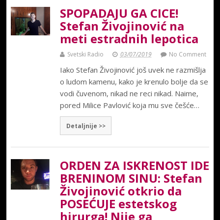
SPOPADAJU GA CICE!
Stefan Živojinović na
meti estradnih lepotica
Svetski Radio
03/07/2019
No Comment
Iako Stefan Živojinović još uvek ne razmišlja
o ludom kamenu, kako je krenulo bolje da se
vodi čuvenom, nikad ne reci nikad. Naime,
pored Milice Pavlović koja mu sve češće…
Detaljnije >>
ORDEN ZA ISKRENOST IDE
BRENINOM SINU: Stefan
Živojinović otkrio da
POSEĆUJE estetskog
hirurga! Nije ga