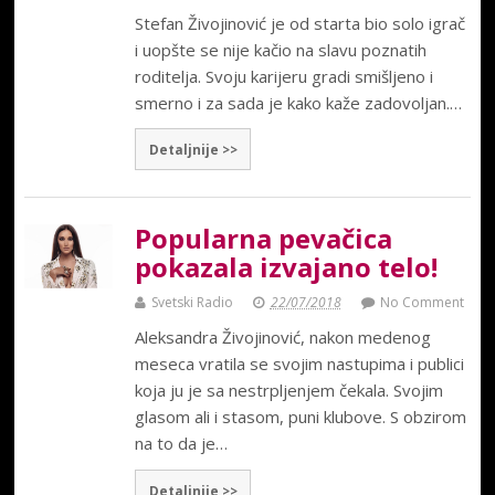
Stefan Živojinović je od starta bio solo igrač
i uopšte se nije kačio na slavu poznatih
roditelja. Svoju karijeru gradi smišljeno i
smerno i za sada je kako kaže zadovoljan.…
Detaljnije >>
Popularna pevačica
pokazala izvajano telo!
Svetski Radio
22/07/2018
No Comment
Aleksandra Živojinović, nakon medenog
meseca vratila se svojim nastupima i publici
koja ju je sa nestrpljenjem čekala. Svojim
glasom ali i stasom, puni klubove. S obzirom
na to da je…
Detaljnije >>