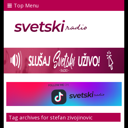
Top Menu
Tag archives for stefan zivojinovic