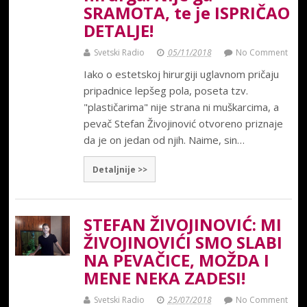
SRAMOTA, te je ISPRIČAO
DETALJE!
Svetski Radio
05/11/2018
No Comment
Iako o estetskoj hirurgiji uglavnom pričaju
pripadnice lepšeg pola, poseta tzv.
"plastičarima" nije strana ni muškarcima, a
pevač Stefan Živojinović otvoreno priznaje
da je on jedan od njih. Naime, sin…
Detaljnije >>
STEFAN ŽIVOJINOVIĆ: MI
ŽIVOJINOVIĆI SMO SLABI
NA PEVAČICE, MOŽDA I
MENE NEKA ZADESI!
Svetski Radio
25/07/2018
No Comment