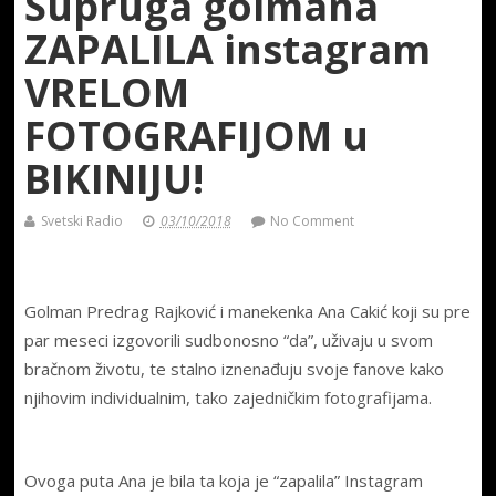
Supruga golmana
ZAPALILA instagram
VRELOM
FOTOGRAFIJOM u
BIKINIJU!
Svetski Radio
03/10/2018
No Comment
Golman Predrag Rajković i manekenka Ana Cakić koji su pre
par meseci izgovorili sudbonosno “da”, uživaju u svom
bračnom životu, te stalno iznenađuju svoje fanove kako
njihovim individualnim, tako zajedničkim fotografijama.
Ovoga puta Ana je bila ta koja je “zapalila” Instagram