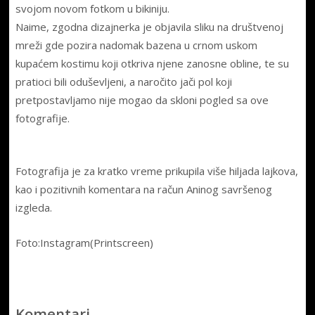
svojom novom fotkom u bikiniju.
Naime, zgodna dizajnerka je objavila sliku na društvenoj
mreži gde pozira nadomak bazena u crnom uskom
kupaćem kostimu koji otkriva njene zanosne obline, te su
pratioci bili oduševljeni, a naročito jači pol koji
pretpostavljamo nije mogao da skloni pogled sa ove
fotografije.
Fotografija je za kratko vreme prikupila više hiljada lajkova,
kao i pozitivnih komentara na račun Aninog savršenog
izgleda.
Foto:Instagram(Printscreen)
Komentari