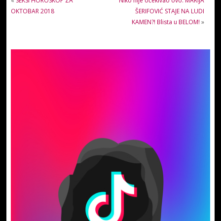
«
SEKSI HOROSKOP ZA
Niko nije očekivao ovo: MARIJA
OKTOBAR 2018
ŠERIFOVIĆ STAJE NA LUDI
KAMEN?! Blista u BELOM!
»