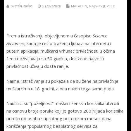
Svetski Radio
31/07/2020
MAGAZIN
,
NAJNOVIJE VESTI
Prema istraživanju objavljenom u časopisu
Science
Advances
, kada je reč o traženju ljubavi na internetu i
putem aplikacija, muškarci vrhunac privlačnosti u očima
žena doživljavaju sa 50 godina, dok žene najveću
privlačnost uživaju dosta ranije.
Naime, istraživanja su pokazala da su žene najprivlačnije
muškarcima u 18. godini, a ona nakon toga samo pada.
Naučnici su “poželjnost” muških i ženskih korisnika utvrdili
na osnovu broja poruka koji je gotovo 200 hiljada korisnika
primilo od osoba suprotnog pola tokom mesec dana
korišćenja “popularnog besplatnog servisa za