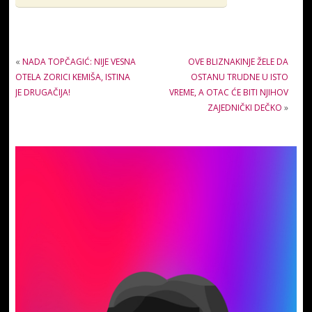
«
NADA TOPČAGIĆ: NIJE VESNA
OVE BLIZNAKINJE ŽELE DA
OTELA ZORICI KEMIŠA, ISTINA
OSTANU TRUDNE U ISTO
JE DRUGAČIJA!
VREME, A OTAC ĆE BITI NJIHOV
ZAJEDNIČKI DEČKO
»