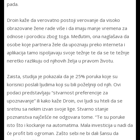
pada.
Droin kaže da verovatno postoji verovanje da visoko
obrazovane žene rade više i da imaju manje vremena za
odnose i porodicu zbog toga. Međutim, ona naglašava da
osobe koje partnera žele da upoznaju preko interneta i
aplikacija tamo ispoljavaju svoje težnje te da se te težnje
neretko razlikuju od njihovih želja u pravom životu.
Zaista, studija je pokazala da je 25% poruka koje su
korisnici poslali ljudima koji su bili poželjniji od njih. Ovi
podaci predstavljaju “stvarnost preferencije za
upoznavanje” ili kako kaže Droin, ovi ljudi su hteli da se
sretnu sa nekim izvan svoje lige. Stvarno stanje
poznanstva najčešće ne odgovara tome. “Te su poruke
isto što i kockanje na automatima. Mala investicija u nadi da
će profit biti ogroman. Zašto sebi ne bi dali šansu da