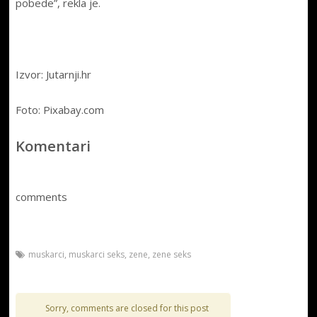
pobede”, rekla je.
Izvor: Jutarnji.hr
Foto: Pixabay.com
Komentari
comments
muskarci
,
muskarci seks
,
zene
,
zene seks
Sorry, comments are closed for this post