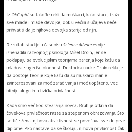
Iz
OkCupid
su takođe rekli da muškarci, kako stare, traže
sve mlađe i mlađe devojke, dok u većini slučajeva neće
prihvatiti da je njihova devojka starija od njih.
Rezultati studije u časopisu
Science Advances
nije
iznenadila razvojnog psihologa Mišel Droin, jer se
poklapaju sa evolucijskim teorijama parenja koje kažu da
mladost sugeriše plodnost. Doktorica nauke Droin rekla je
da postoje teorije koje kažu da su muškarci manje
zainteresovani za moć zarađivanja i moć uopšteno, već
bitniju ulogu ima fizička privlačnost.
Kada smo već kod stvaranja novca, Bruh je otkrila da
čovekova privlačnost raste sa stepenom obrazovanja. Što
se tiče žena, njihova atraktivnost se povećava sve do prve
diplome. Ako nastave da se školuju, njihova privlačnost čak