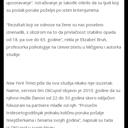
upoznavanje”. Istraživanje je takođe otkrilo da su ljudi koji
su poslali poruke poželjni po istim kriterijumima.
“Rezultati koji se odnose na žene su nas posebno
iznenadili, s obzirom na to da privlačnost stabilno opada
od 18. pa sve do 65. godine”, rekla je Elizabet Bruh,
profesorka psihologije na Univerzitetu u Mičigenu i autorka
studije.
New York Times
piše da ova studija nikako nije izuzetak.
Naime, servisni tim
OkCupid
objavio je 2010. godine da su
njihovi muški članovi od 22 do 30 godina skoro isključivo
fokusirani na partnere mlađe od njih. “Prosečni
tridesetogodišnjak jednaku količinu poruka pošalje
tinejdžerkama i ženama svojih godina”, napisali su tada
iz
OkCupid
u svom blogu.