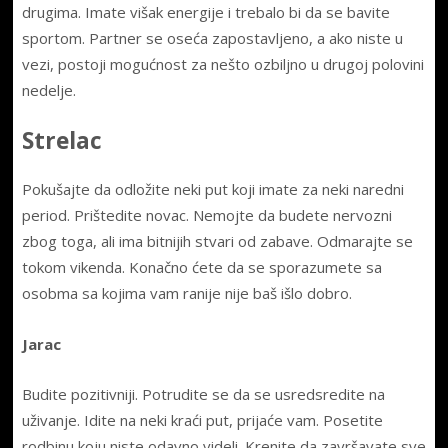
drugima. Imate višak energije i trebalo bi da se bavite
sportom. Partner se oseća zapostavljeno, a ako niste u
vezi, postoji mogućnost za nešto ozbiljno u drugoj polovini
nedelje.
Strelac
Pokušajte da odložite neki put koji imate za neki naredni
period. Prištedite novac. Nemojte da budete nervozni
zbog toga, ali ima bitnijih stvari od zabave. Odmarajte se
tokom vikenda. Konačno ćete da se sporazumete sa
osobma sa kojima vam ranije nije baš išlo dobro.
Jarac
Budite pozitivniji. Potrudite se da se usredsredite na
uživanje. Idite na neki kraći put, prijaće vam. Posetite
rodbinu koju niste odavno videli. Krenite da završavate sve