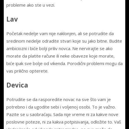
probleme ako ste u vezi.
Lav
Početak nedelje vam nije naklonjen, ali se potrudite da
sredinom nedelje odradite stvari koje su jako bitne. Budite
ambiciozni i biće bolji priliv novca. Ne nervirajte se ako
morate da platite račune ili neke obaveze koje morate,
biće ipak sve bolje od vikenda. Porodični problemi mogu da
vas prilično opterete.
Devica
Potrudite se da rasporedite novac na sve što vam je
potrebno i da ugodite sebi i voljenoj osobi. To je važno.
Pazite se u saobraćaju. Sada nije vreme ni za kakve nove
poslovne poteze, ni za kakva potpisivanja, odložite to. Vaš