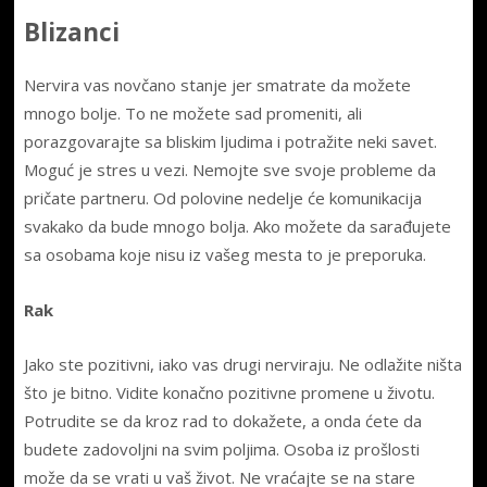
Blizanci
Nervira vas novčano stanje jer smatrate da možete
mnogo bolje. To ne možete sad promeniti, ali
porazgovarajte sa bliskim ljudima i potražite neki savet.
Moguć je stres u vezi. Nemojte sve svoje probleme da
pričate partneru. Od polovine nedelje će komunikacija
svakako da bude mnogo bolja. Ako možete da sarađujete
sa osobama koje nisu iz vašeg mesta to je preporuka.
Rak
Jako ste pozitivni, iako vas drugi nerviraju. Ne odlažite ništa
što je bitno. Vidite konačno pozitivne promene u životu.
Potrudite se da kroz rad to dokažete, a onda ćete da
budete zadovoljni na svim poljima. Osoba iz prošlosti
može da se vrati u vaš život. Ne vraćajte se na stare