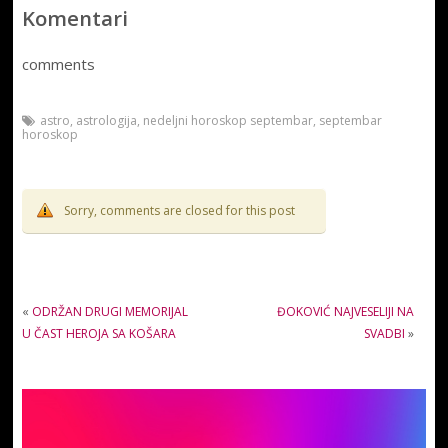
Komentari
comments
astro
,
astrologija
,
nedeljni horoskop septembar
,
septembar
horoskop
Sorry, comments are closed for this post
«
ODRŽAN DRUGI MEMORIJAL
ĐOKOVIĆ NAJVESELIJI NA
U ČAST HEROJA SA KOŠARA
SVADBI
»