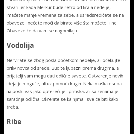
stvari jer kada Merkur bude retro od kraja nedelje,
imaćete manje vremena za sebe, a usredsredićete se na
obaveze i nećete moći da birate više šta možete ili ne.
Obaveze će da vam se nagomilaju.
Vodolija
Nervirate se zbog posla početkom nedelje, ali očekujte
priliv novca od srede. Budite ljubazni prema drugima, a
prijatelji vam mogu dati odlične savete. Ostvarenje novih
ideja je moguće, ali uz pomoć drugih. Neka muška osoba
na poslu vas jako opterećuje i pritiska, ali sa ženama je
saradnja odlična. Okrenite se ka njima i sve će biti kako
treba.
Ribe