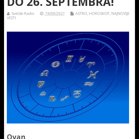
DO 26. SEPTEMBRA!
Svetski Radio
19/09/2021
ASTRO
,
HOROSKOP
,
NAJNOVIJE
VESTI
Ovan