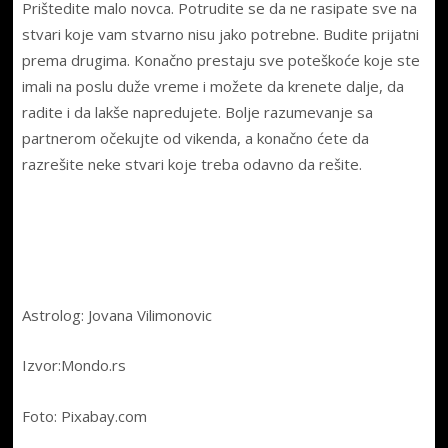
Prištedite malo novca. Potrudite se da ne rasipate sve na
stvari koje vam stvarno nisu jako potrebne. Budite prijatni
prema drugima. Konačno prestaju sve poteškoće koje ste
imali na poslu duže vreme i možete da krenete dalje, da
radite i da lakše napredujete. Bolje razumevanje sa
partnerom očekujte od vikenda, a konačno ćete da
razrešite neke stvari koje treba odavno da rešite.
Astrolog: Jovana Vilimonovic
Izvor:Mondo.rs
Foto: Pixabay.com