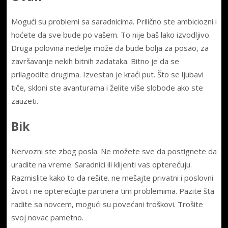
Mogući su problemi sa saradnicima. Prilično ste ambiciozni i
hoćete da sve bude po vašem. To nije baš lako izvodljivo.
Druga polovina nedelje može da bude bolja za posao, za
završavanje nekih bitnih zadataka. Bitno je da se
prilagodite drugima. Izvestan je kraći put. Što se ljubavi
tiče, skloni ste avanturama i želite više slobode ako ste
zauzeti.
Bik
Nervozni ste zbog posla. Ne možete sve da postignete da
uradite na vreme. Saradnici ili klijenti vas opterećuju.
Razmislite kako to da rešite. ne mešajte privatni i poslovni
život i ne opterećujte partnera tim problemima. Pazite šta
radite sa novcem, mogući su povećani troškovi. Trošite
svoj novac pametno.