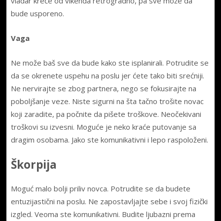
vladar kreće od vikenda retrogradno, pa sve može da
bude usporeno.
Vaga
Ne može baš sve da bude kako ste isplanirali. Potrudite se
da se okrenete uspehu na poslu jer ćete tako biti srećniji.
Ne nervirajte se zbog partnera, nego se fokusirajte na
poboljšanje veze. Niste sigurni na šta tačno trošite novac
koji zaradite, pa počnite da pišete troškove. Neočekivani
troškovi su izvesni. Moguće je neko kraće putovanje sa
dragim osobama. Jako ste komunikativni i lepo raspoloženi.
Škorpija
Moguć malo bolji priliv novca. Potrudite se da budete
entuzijastični na poslu. Ne zapostavljajte sebe i svoj fizički
izgled. Veoma ste komunikativni. Budite ljubazni prema