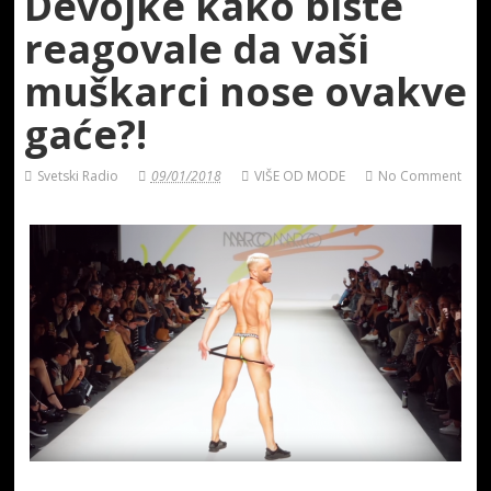
Devojke kako biste
reagovale da vaši
muškarci nose ovakve
gaće?!
Svetski Radio
09/01/2018
VIŠE OD MODE
No Comment