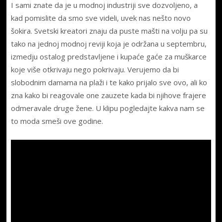
I sami znate da je u modnoj industriji sve dozvoljeno, a
kad pomislite da smo sve videli, uvek nas nešto novo
šokira. Svetski kreatori znaju da puste mašti na volju pa su
tako na jednoj modnoj reviji koja je održana u septembru,
izmedju ostalog predstavljene i kupaće gaće za muškarce
koje više otkrivaju nego pokrivaju. Verujemo da bi
slobodnim damama na plaži i te kako prijalo sve ovo, ali ko
zna kako bi reagovale one zauzete kada bi njihove frajere
odmeravale druge žene. U klipu pogledajte kakva nam se
to moda smeši ove godine.