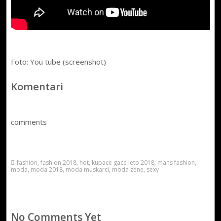
Foto: You tube (screenshot)
Komentari
comments
fashion
,
fashion 2018
,
hot
,
kupace gace leto 2018
,
mans fashion
,
moda
,
moda 2018
,
moda muskarci
,
moda zene
,
sexy
No Comments Yet