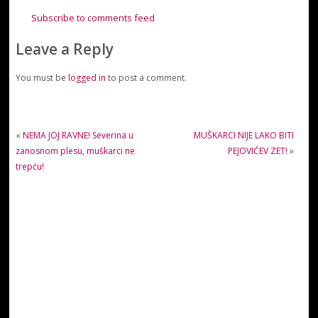
Subscribe to comments feed
Leave a Reply
You must be
logged in
to post a comment.
«
NEMA JOJ RAVNE! Severina u
MUŠKARCI NIJE LAKO BITI
zanosnom plesu, muškarci ne
PEJOVIĆEV ZET!
»
trepću!