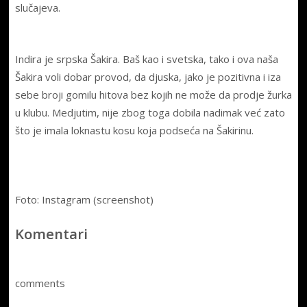
slučajeva.
Indira je srpska Šakira. Baš kao i svetska, tako i ova naša
Šakira voli dobar provod, da djuska, jako je pozitivna i iza
sebe broji gomilu hitova bez kojih ne može da prodje žurka
u klubu. Medjutim, nije zbog toga dobila nadimak već zato
što je imala loknastu kosu koja podseća na Šakirinu.
Foto: Instagram (screenshot)
Komentari
comments