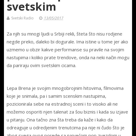
svetskim
Svetski Radio
13/05/2017
Za njih su mnogi ljudi u Srbiji rekli, šteta što nisu rodjene
negde preko, daleko bi dogurale. Ima istine u tome jer ako
uzmemo u obzir kakve performanse su pravile na svojim
nastupima i koliko prate trendove, onda na neki način mogu
da pariraju ovim svetskim cicama.
Lepa Brena je svojim mnogobrojnim hitovima, filmovima
koje je snimala, pa i samim scenskim nastupima,
pozicionirala sebe na estradnoj sceni i to visoko ali ne
možemo osporiti njen talenat za šou biznis i kada su izjave
u pitanju. Ona tačno zna šta treba da kaže i kako da
odreaguje u odredjenim trenutcima pa nije ni čudo što je
zbog svega ovog porede sa najvećom pop zvezdom u