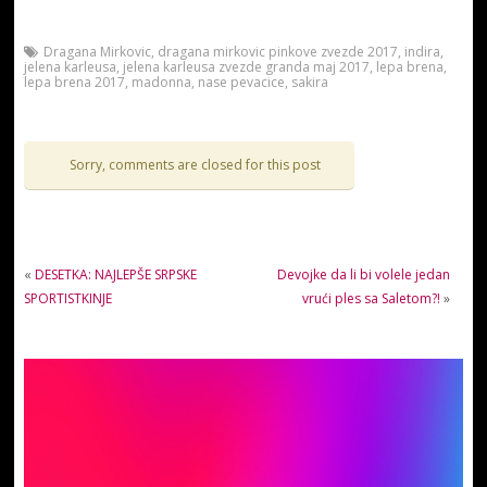
Dragana Mirkovic
,
dragana mirkovic pinkove zvezde 2017
,
indira
,
jelena karleusa
,
jelena karleusa zvezde granda maj 2017
,
lepa brena
,
lepa brena 2017
,
madonna
,
nase pevacice
,
sakira
Sorry, comments are closed for this post
«
DESETKA: NAJLEPŠE SRPSKE
Devojke da li bi volele jedan
SPORTISTKINJE
vrući ples sa Saletom?!
»