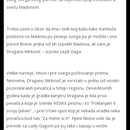
svetu Madonom.
Treba uzeti u obzir da ima i onih koji kažu kako Karleuša
podseća na Madonu po pitanju svega pa je možda i ona
pored Brene jedna od tih srpskih Madona, ali zato je
Dragana Mirković – srpska Lejdi Gaga.
Velike turneje, hitovi i pre svega poštovanje prema
fanovima, Draganu Mirković je svrstalo u jednu od visoko
pozicioniranih pevačica u Srbiji i regionu. Devedesetih
godina kada je gradila karijeru Dragana je bila prva
pevačica koja je snimila REMIX pesmu i to “Poklanjam ti
svoju ljubav” , i prvi crtani spot koji je nekada uradila neka
pevačica kod nas “Za mene si ti”. Njeni fanovi vole da je
porede sa Lady Gagom pa joj tako i tepaju u većini