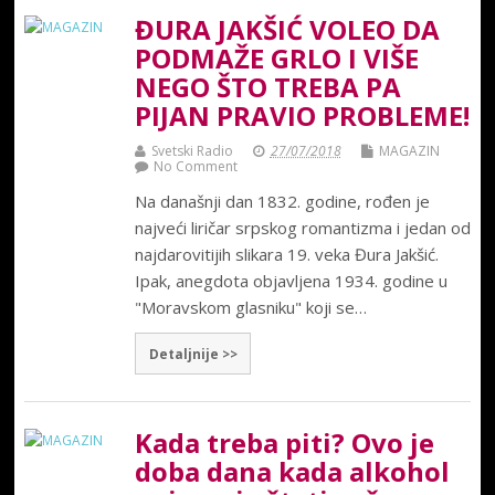
ĐURA JAKŠIĆ VOLEO DA
PODMAŽE GRLO I VIŠE
NEGO ŠTO TREBA PA
PIJAN PRAVIO PROBLEME!
Svetski Radio
27/07/2018
MAGAZIN
No Comment
Na današnji dan 1832. godine, rođen je
najveći liričar srpskog romantizma i jedan od
najdarovitijih slikara 19. veka Đura Jakšić.
Ipak, anegdota objavljena 1934. godine u
"Moravskom glasniku" koji se…
Detaljnije >>
Kada treba piti? Ovo je
doba dana kada alkohol