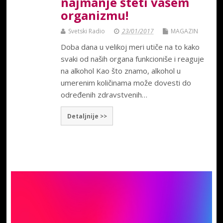
najmanje šteti vašem
organizmu!
Svetski Radio
23/01/2017
MAGAZIN
Doba dana u velikoj meri utiče na to kako
svaki od naših organa funkcioniše i reaguje
na alkohol Kao što znamo, alkohol u
umerenim količinama može dovesti do
određenih zdravstvenih…
Detaljnije >>