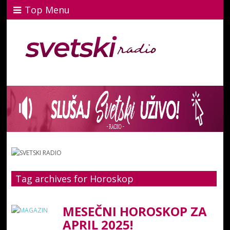
Top Menu
Tag archives for Horoskop
MESEČNI HOROSKOP ZA
APRIL 2025!