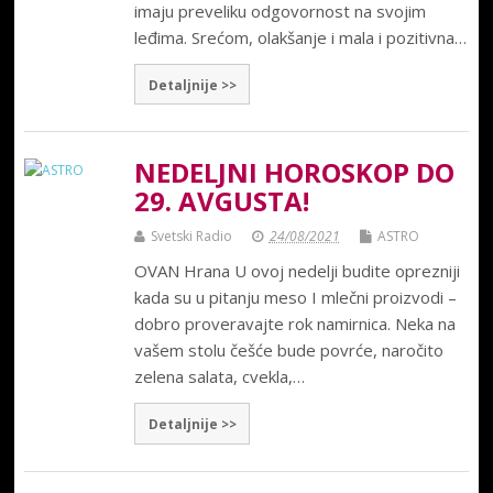
imaju preveliku odgovornost na svojim
leđima. Srećom, olakšanje i mala i pozitivna…
Detaljnije >>
NEDELJNI HOROSKOP DO
29. AVGUSTA!
Svetski Radio
24/08/2021
ASTRO
OVAN Hrana U ovoj nedelji budite oprezniji
kada su u pitanju meso I mlečni proizvodi –
dobro proveravajte rok namirnica. Neka na
vašem stolu češće bude povrće, naročito
zelena salata, cvekla,…
Detaljnije >>