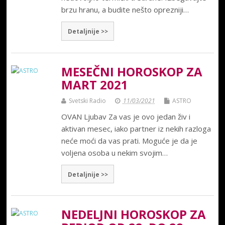
brzu hranu, a budite nešto oprezniji…
Detaljnije >>
MESEČNI HOROSKOP ZA
MART 2021
Svetski Radio
11/03/2021
ASTRO
OVAN Ljubav Za vas je ovo jedan živ i
aktivan mesec, iako partner iz nekih razloga
neće moći da vas prati. Moguće je da je
voljena osoba u nekim svojim…
Detaljnije >>
NEDELJNI HOROSKOP ZA