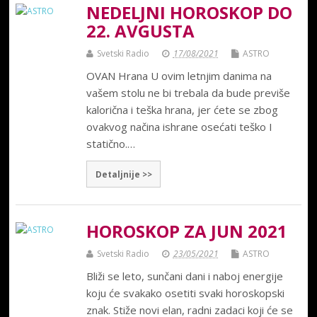
NEDELJNI HOROSKOP DO
22. AVGUSTA
Svetski Radio
17/08/2021
ASTRO
OVAN Hrana U ovim letnjim danima na
vašem stolu ne bi trebala da bude previše
kalorična i teška hrana, jer ćete se zbog
ovakvog načina ishrane osećati teško I
statično.…
Detaljnije >>
HOROSKOP ZA JUN 2021
Svetski Radio
23/05/2021
ASTRO
Bliži se leto, sunčani dani i naboj energije
koju će svakako osetiti svaki horoskopski
znak. Stiže novi elan, radni zadaci koji će se