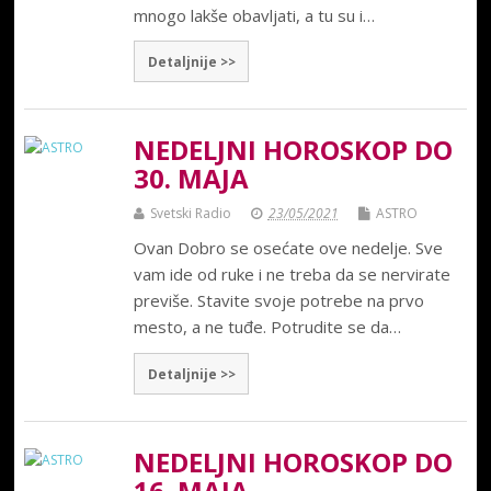
mnogo lakše obavljati, a tu su i…
Detaljnije >>
NEDELJNI HOROSKOP DO
30. MAJA
Svetski Radio
23/05/2021
ASTRO
Ovan Dobro se osećate ove nedelje. Sve
vam ide od ruke i ne treba da se nervirate
previše. Stavite svoje potrebe na prvo
mesto, a ne tuđe. Potrudite se da…
Detaljnije >>
NEDELJNI HOROSKOP DO
16. MAJA