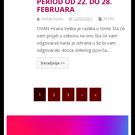
PERIOD OD 22. DO 28.
FEBRUARA
Svetski Radio
22/02/2021
ASTRO
OVAN Hrana Velika je razlika u tome šta će
vam prijati u odnosu na ono šta će vam
odgovarati kada je ishrana u še bi vam
odgovaralo dosta zelenog povrća,…
Detaljnije >>
1
2
3
›
»