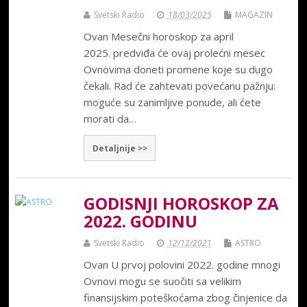
Svetski Radio
18/03/2025
MAGAZIN
Ovan Mesečni horoskop za april
2025. predviđa će ovaj prolećni mesec
Ovnovima doneti promene koje su dugo
čekali. Rad će zahtevati povećanu pažnju:
moguće su zanimljive ponude, ali ćete
morati da…
Detaljnije >>
GODISNJI HOROSKOP ZA
2022. GODINU
Svetski Radio
12/12/2021
ASTRO
Ovan U prvoj polovini 2022. godine mnogi
Ovnovi mogu se suočiti sa velikim
finansijskim poteškoćama zbog činjenice da