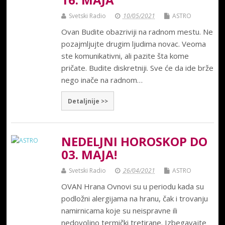
Svetski Radio
10/05/2021
ASTRO
Ovan Budite obazriviji na radnom mestu. Ne
pozajmljujte drugim ljudima novac. Veoma
ste komunikativni, ali pazite šta kome
pričate. Budite diskretniji. Sve će da ide brže
nego inače na radnom…
Detaljnije >>
NEDELJNI HOROSKOP DO
03. MAJA!
Svetski Radio
26/04/2021
ASTRO
OVAN Hrana Ovnovi su u periodu kada su
podložni alergijama na hranu, čak i trovanju
namirnicama koje su neispravne ili
nedovoljno termički tretirane. Izbegavajte