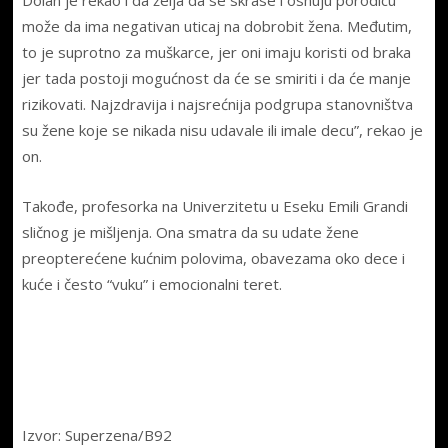
može da ima negativan uticaj na dobrobit žena. Međutim,
to je suprotno za muškarce, jer oni imaju koristi od braka
jer tada postoji mogućnost da će se smiriti i da će manje
rizikovati. Najzdravija i najsrećnija podgrupa stanovništva
su žene koje se nikada nisu udavale ili imale decu”, rekao je
on.
Takođe, profesorka na Univerzitetu u Eseku Emili Grandi
sličnog je mišljenja. Ona smatra da su udate žene
preopterećene kućnim polovima, obavezama oko dece i
kuće i često “vuku” i emocionalni teret.
Izvor: Superzena/B92