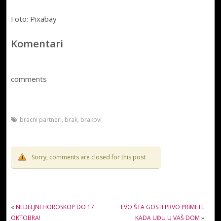
Foto: Pixabay
Komentari
comments
bracni partneri
,
brak
,
brakovi
Sorry, comments are closed for this post
«
NEDELJNI HOROSKOP DO 17.
EVO ŠTA GOSTI PRVO PRIMETE
OKTOBRA!
KADA UĐU U VAŠ DOM
»