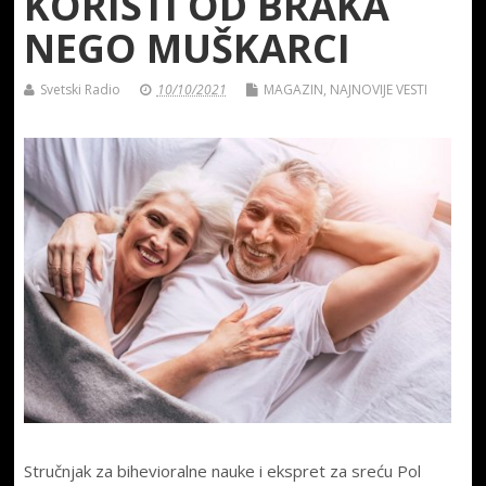
KORISTI OD BRAKA
NEGO MUŠKARCI
Svetski Radio
10/10/2021
MAGAZIN
,
NAJNOVIJE VESTI
Stručnjak za bihevioralne nauke i ekspret za sreću Pol