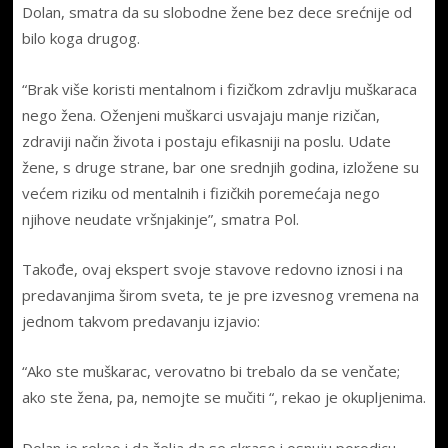
Dolan, smatra da su slobodne žene bez dece srećnije od
bilo koga drugog.
“Brak više koristi mentalnom i fizičkom zdravlju muškaraca
nego žena. Oženjeni muškarci usvajaju manje rizičan,
zdraviji način života i postaju efikasniji na poslu. Udate
žene, s druge strane, bar one srednjih godina, izložene su
većem riziku od mentalnih i fizičkih poremećaja nego
njihove neudate vršnjakinje”, smatra Pol.
Takođe, ovaj ekspert svoje stavove redovno iznosi i na
predavanjima širom sveta, te je pre izvesnog vremena na
jednom takvom predavanju izjavio:
“Ako ste muškarac, verovatno bi trebalo da se venčate;
ako ste žena, pa, nemojte se mučiti “, rekao je okupljenima.
Dolan je rekao i da želja da se skrase i osnuju porodicu