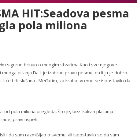
ESMA HIT:Seadova pesma
gla pola miliona
im sigurno brinuo o mnogim stvarima.Kao i sve njegove
 mnoga pitanja.Da li je izabrao pravu pesmu, da li ju je dobro
da li će biti slušana…Međutim, za kratko vreme se ispostavilo da
 od pola miliona pregleda, što je, bez ikakvih plaćanja
rade, pravi uspeh.
i i da sam razmišljao o svemu, ali ispostavilo se da sam