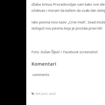
džabe brinuo.Prezadovoljan sam kako sve ide i 
očekivao i moram da kažem da svaki dan dobi
Iako pesma nosi naziv „Crne misli“, Sead može d
slušajući ovu pesmu koja je postala pravi hit!
Foto: Dušan Šljivić / Facebook screenshot
Komentari
comments
lete pare
,
sead