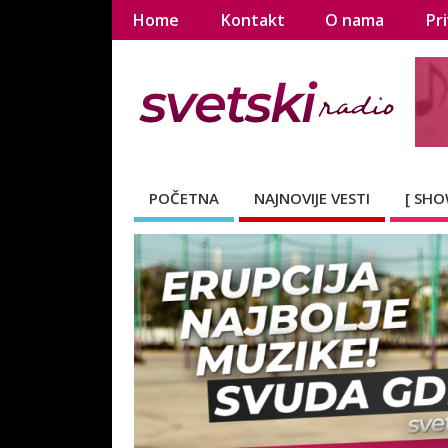
Home
Kontakt
O nama
Pri
POČETNA
NAJNOVIJE VESTI
[ SHO