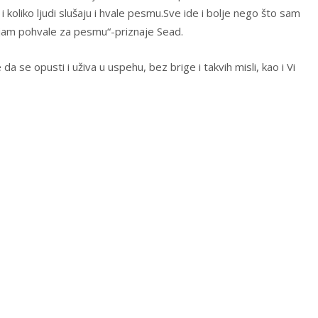
koliko ljudi slušaju i hvale pesmu.Sve ide i bolje nego što sam
jam pohvale za pesmu“-priznaje Sead.
a se opusti i uživa u uspehu, bez brige i takvih misli, kao i Vi