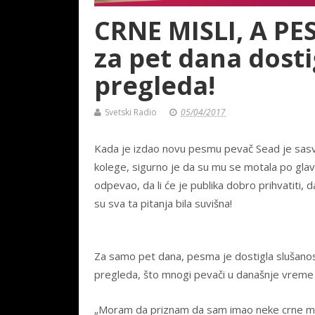
CRNE MISLI, A P
za pet dana dosti
pregleda!
Svetski Radio
05/04/2017
Kada je izdao novu pesmu pevač Sead je sasv
kolege, sigurno je da su mu se motala po glavi
odpevao, da li će je publika dobro prihvatiti, 
su sva ta pitanja bila suvišna!
Za samo pet dana, pesma je dostigla slušanost
pregleda, što mnogi pevači u današnje vreme 
„Moram da priznam da sam imao neke crne misl