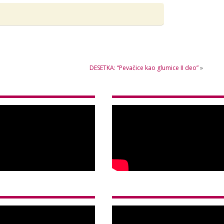
DESETKA: “Pevačice kao glumice II deo”
»