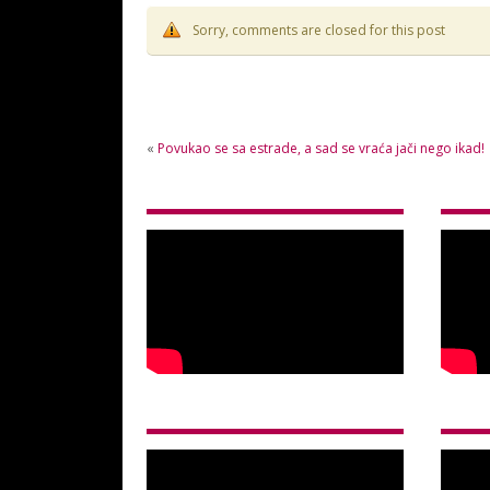
Sorry, comments are closed for this post
«
Povukao se sa estrade, a sad se vraća jači nego ikad!