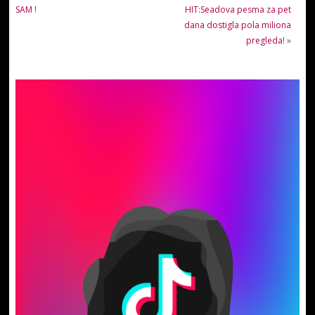
SAM !
HIT:Seadova pesma za pet
dana dostigla pola miliona
pregleda!
»