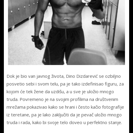
Dok je bio van javnog života, Dino Dizdarević se ozbiljno
posvetio sebi i svom telu, pa je tako izdefinisao figuru, za
kojom će tek žene da uzdišu, a u sve je uložio mnogo
truda. Povremeno je na svojim profilima na društvenim
mrežama pokazivao kako se hrani i često kačio fotografije
iz teretane, pa je lako zaključiti da je pevač uložio mnogo
truda i rada, kako bi svoje telo doveo u perfektno stanje.