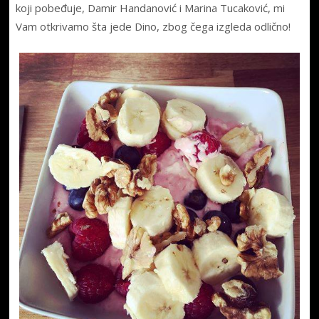
koji pobeđuje, Damir Handanović i Marina Tucaković, mi
Vam otkrivamo šta jede Dino, zbog čega izgleda odlično!