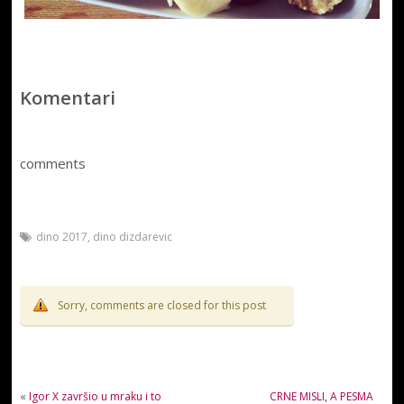
Komentari
comments
dino 2017
,
dino dizdarevic
Sorry, comments are closed for this post
«
Igor X završio u mraku i to
CRNE MISLI, A PESMA