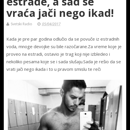
estrade, a sad se
vraća jači nego ikad!
Svetski Radio
05/04/2017
Kada je pre par godina odlučio da se povuče iz estradnih
voda, mnoge devojke su bile razočarane.Za vreme koje je
proveo na estradi, ostavio je trag koji nije izbledeo i
nekoliko pesama koje se i sada slušaju.Sada je rešio da se
vrati jači nego ikada i to u pravom smislu te reči