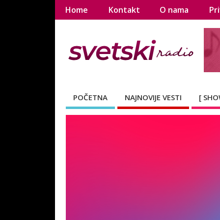
Home
Kontakt
O nama
Pri
POČETNA
NAJNOVIJE VESTI
[ SHO