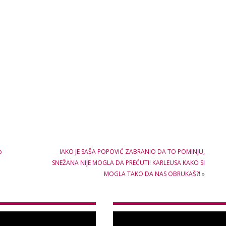
o
IAKO JE SAŠA POPOVIĆ ZABRANIO DA TO POMINJU,
SNEŽANA NIJE MOGLA DA PREĆUTI! KARLEUSA KAKO SI
MOGLA TAKO DA NAS OBRUKAŠ?!
»