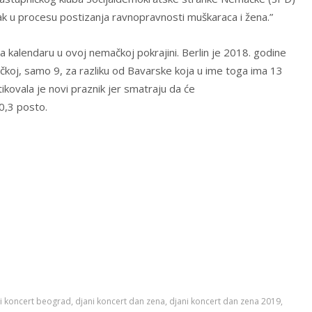
edak u procesu postizanja ravnopravnosti muškaraca i žena.”
a kalendaru u ovoj nemačkoj pokrajini. Berlin je 2018. godine
čkoj, samo 9, za razliku od Bavarske koja u ime toga ima 13
ikovala je novi praznik jer smatraju da će
 0,3 posto.
i koncert beograd
,
djani koncert dan zena
,
djani koncert dan zena 2019
,