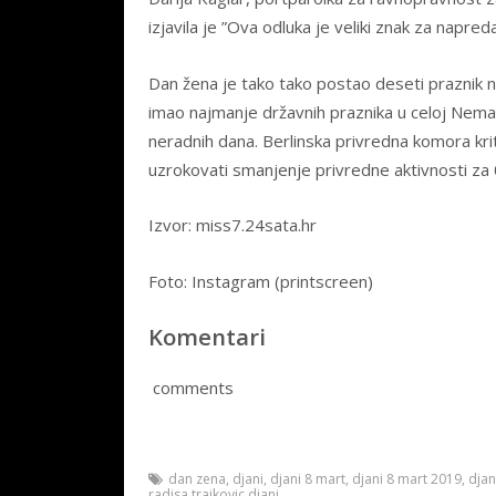
izjavila je ”Ova odluka je veliki znak za napr
Dan žena je tako tako postao deseti praznik n
imao najmanje državnih praznika u celoj Nema
neradnih dana. Berlinska privredna komora krit
uzrokovati smanjenje privredne aktivnosti za
Izvor: miss7.24sata.hr
Foto: Instagram (printscreen)
Komentari
comments
dan zena
,
djani
,
djani 8 mart
,
djani 8 mart 2019
,
djan
radisa trajkovic djani