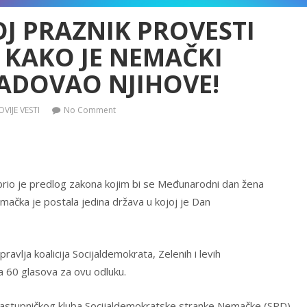
OJ PRAZNIK PROVESTI
O KAKO JE NEMAČKI
ADOVAO NJIHOVE!
VIJE VESTI
No Comment
obrio je predlog zakona kojim bi se Međunarodni dan žena
mačka je postala jedina država u kojoj je Dan
ravlja koalicija Socijaldemokrata, Zelenih i levih
ma 60 glasova za ovu odluku.
 zastupničkog kluba Socijaldemokratske stranke Nemačke (SPD)