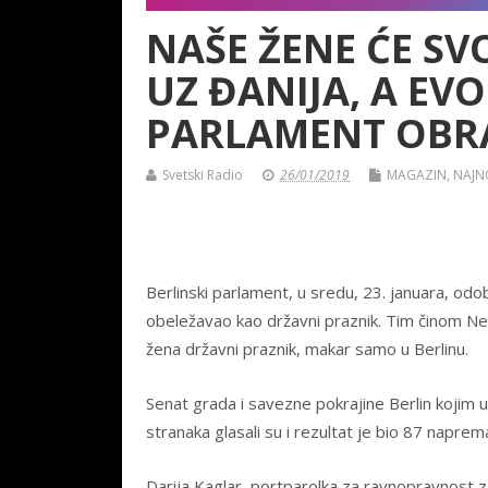
NAŠE ŽENE ĆE SV
UZ ĐANIJA, A EV
PARLAMENT OBR
Svetski Radio
26/01/2019
MAGAZIN
,
NAJNO
Berlinski parlament, u sredu, 23. januara, od
obeležavao kao državni praznik. Tim činom Ne
žena državni praznik, makar samo u Berlinu.
Senat grada i savezne pokrajine Berlin kojim up
stranaka glasali su i rezultat je bio 87 napre
Darija Kaglar, portparolka za ravnopravnost