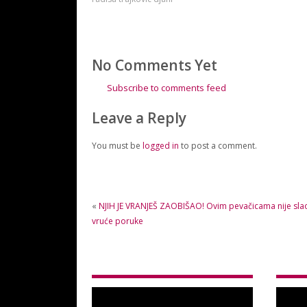
No Comments Yet
Subscribe to comments feed
Leave a Reply
You must be
logged in
to post a comment.
«
NJIH JE VRANJEŠ ZAOBIŠAO! Ovim pevačicama nije sla
vruće poruke